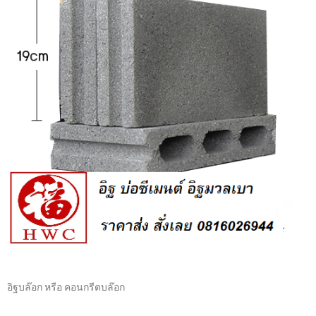
อิฐบล๊อก หรือ คอนกรีตบล๊อก