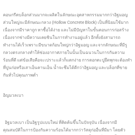
คอนกรีตบล็อกส่วนมากจะผลิตในลักษณะอุตสาหกรรมมากกว่าอิฐมอญ
ส่วนใหญ่จะมีลักษณะกลวง (Hollow Concrete Block) เป็นที่นิยมใช้มาก
เนื่องจากมีราคาถูก หาซื้อได้ง่าย และไม่มีปัญหาในขั้นตอนการก่อสร้าง
เนื่องจากช่างมีความเคยชินในการทำงานอยู่แล้ว อีกทั้งยังสามารถ
ทำงานได้เร็วเพราะมีขนาดก้อนใหญ่กว่าอิฐมอญ และจากลักษณะที่มีรู
กลวงตรงกลางทำให้ช่องอากาศภายในนั้นเป็นฉนวนในการกันความ
ร้อนที่ดี แต่ข้อเสียคือจะเปราะแล้วก็แตกง่าย การตอกตะปูยึดพุกจะต้องทำ
ที่ปูนก่อหรือเสาเอ็นคานเอ็น น้ำจะซึมได้ดีกว่าอิฐมอญ และบล็อกที่ขาย
กันทั่วไปคุณภาพต่ำ
อิญมวลเบา
อิฐมวลเบา เป็นอิฐรูปแบบใหม่ ที่คิดค้นขึ้นในปัจจุบัน เนื่องจากมี
คุณสมบัติในการป้องกันความร้อนได้มากกว่าวัสดุก่ออื่นที่มีมา โดยตัว