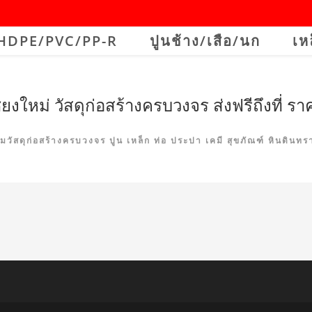
ำHDPE/PVC/PP-R
ปูนช้าง/เสือ/นก
เห
ียงใหม่ วัสดุก่อสร้างครบวงจร ส่งฟรีถึงที่ ราค
รวมวัสดุก่อสร้างครบวงจร ปูน เหล็ก ท่อ ประปา เคมี สุขภัณฑ์ หินดินทร