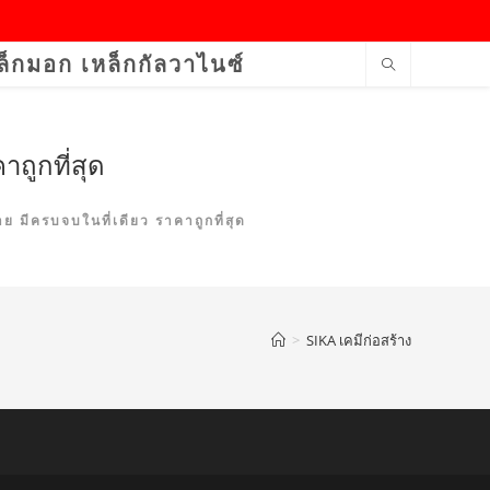
ล็กมอก เหล็กกัลวาไนซ์
าถูกที่สุด
าย มีครบจบในที่เดียว ราคาถูกที่สุด
>
SIKA เคมีก่อสร้าง